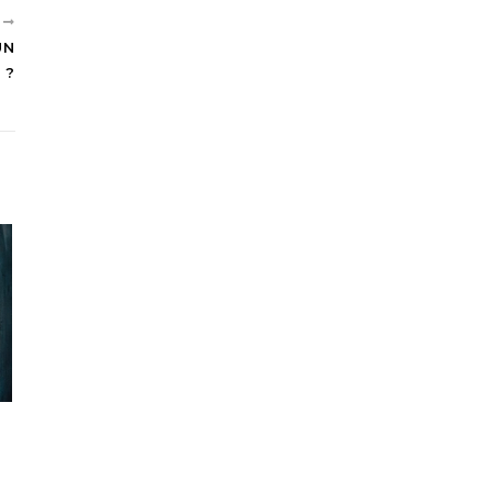
T
UN
 ?