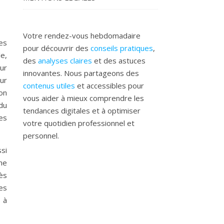
Votre rendez-vous hebdomadaire
es
pour découvrir des
conseils pratiques
,
e,
des
analyses claires
et des astuces
ur
innovantes. Nous partageons des
our
contenus utiles
et accessibles pour
on
vous aider à mieux comprendre les
du
tendances digitales et à optimiser
es
votre quotidien professionnel et
personnel.
ssi
ne
ès
es
 à