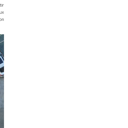
ir
ux
on