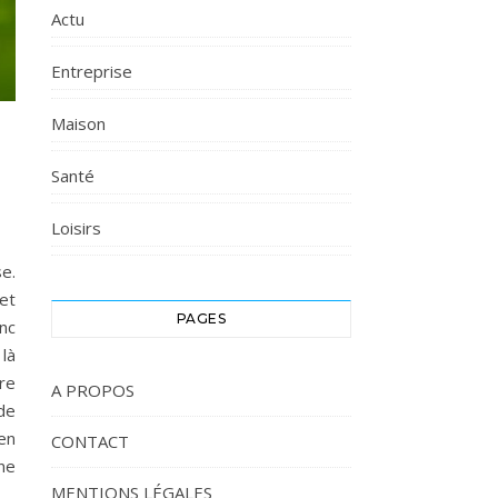
Actu
Entreprise
Maison
Santé
Loisirs
e.
et
PAGES
onc
là
re
A PROPOS
de
en
CONTACT
une
MENTIONS LÉGALES