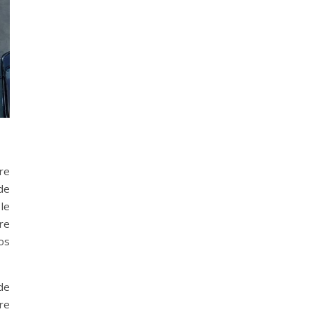
tre
de
le
re
os
 de
re