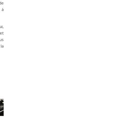
de
 à
i,
 et
us
la