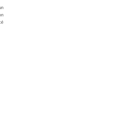
un
on
té