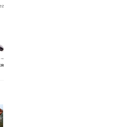
ez
T
ER